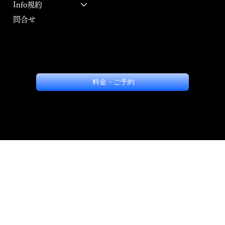
Info規約
問合せ
料金・ご予約
〔本サービスの利用資格〕
〔本サービスの利用資格〕
© 2023 by RINKAN STUDIO
届出・登録番号: 旅館業法 | 熱保衛第351号の73