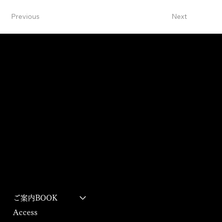
Previous
Next
RINKAN STUDIO
Izu Creative Art Studio
〒413-0234 静岡県伊東市池６１５−１２４
615-124 ike, ito, Shizuoka, 413-0234
​利用規約
特定商取引法に基づく表記
About us
PRIVACY POLICY
ご案内BOOK
Access