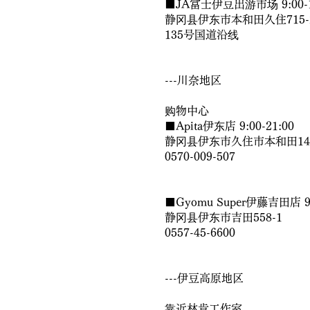
■JA富士伊豆出游市场 9:00-1
静冈县伊东市本和田久住715-
135号国道沿线
---川奈地区
购物中心
■Apita伊东店 9:00-21:00
静冈县伊东市久住市本和田143
0570-009-507
■Gyomu Super伊藤吉田店 9:
静冈县伊东市吉田558-1
0557-45-6600
---伊豆高原地区
靠近林肯工作室