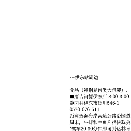
---伊东站周边
食品（特别是肉类大包装）、
■唐吉诃德伊东店 8:00-3:00
静冈县伊东市汤川546-1
0570-076-511
距离热海海岸高速公路沿国道 13
周末，牛排和生鱼片很快就会
*驾车20-30分钟即可到达林