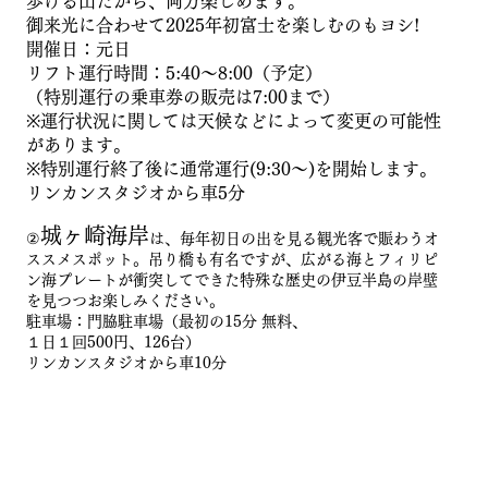
歩ける山だから、両方楽しめます。
御来光に合わせて2025年初富士を楽しむのもヨシ!
開催日：元日
リフト運行時間：5:40～8:00（予定）
（特別運行の乗車券の販売は7:00まで）
※運行状況に関しては天候などによって変更の可能性
があります。
※特別運行終了後に通常運行(9:30～)を開始します。
​リンカンスタジオから車5分​
城ヶ崎海岸
②
は、毎年初日の出を見る観光客で賑わうオ
ススメスポット。吊り橋も有名ですが、広がる海とフィリピ
ン海プレートが衝突してできた特殊な歴史の伊豆半島の岸壁
を見つつお楽しみください。
駐車場：門脇駐車場（最初の15分 無料、
１日１回500円、126台）
​
​リンカンスタジオから車10分