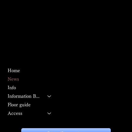
615-124 Ike, Ito City, Shizuoka Prefecture 413-0234
615-124 ike, ito, Shizuoka, 413-0234
​利用規約
特定商取引法に基づく表記
About us
PRIVACY POLICY
Home
News
Info
Information BOOK
Floor guide
Access